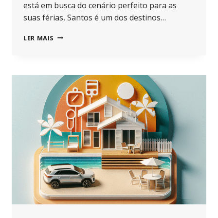
está em busca do cenário perfeito para as
suas férias, Santos é um dos destinos…
APARTAMENTO
LER MAIS
PARA
LOCAÇÃO
EM
SANTOS:
10
DICAS
DE
OURO