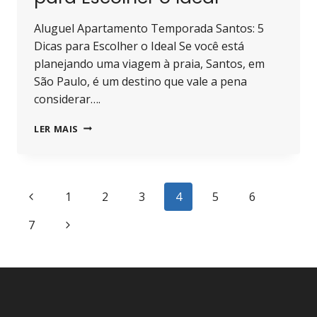
Aluguel Apartamento Temporada Santos: 5
Dicas para Escolher o Ideal Se você está
planejando uma viagem à praia, Santos, em
São Paulo, é um destino que vale a pena
considerar….
ALUGUEL
LER MAIS
APARTAMENTO
TEMPORADA
SANTOS:
5
Navegação
Página
1
2
3
4
5
6
DICAS
PARA
da
Anterior
Página
7
ESCOLHER
O
Página
Seguinte
IDEAL