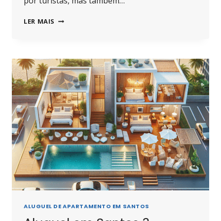
por turistas, mas também…
IMÓVEIS
LER MAIS
PARA
ALUGAR
EM
SANTOS
SP:
ONDE
ENCONTRAR
AS
MELHORES
OFERTAS
ALUGUEL DE APARTAMENTO EM SANTOS