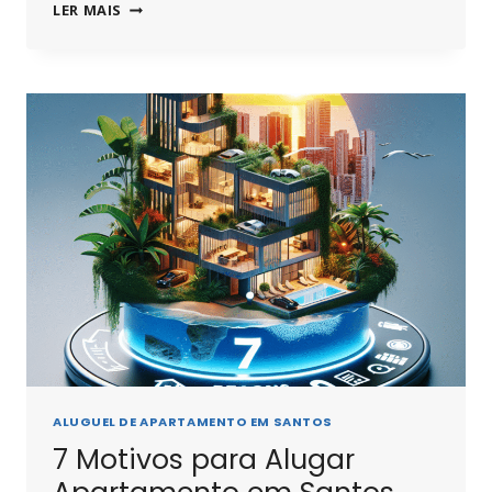
ALUGUEL
LER MAIS
APARTAMENTO
PARA
TEMPORADA
EM
SANTOS:
O
QUE
SABER
ANTES
ALUGUEL DE APARTAMENTO EM SANTOS
7 Motivos para Alugar