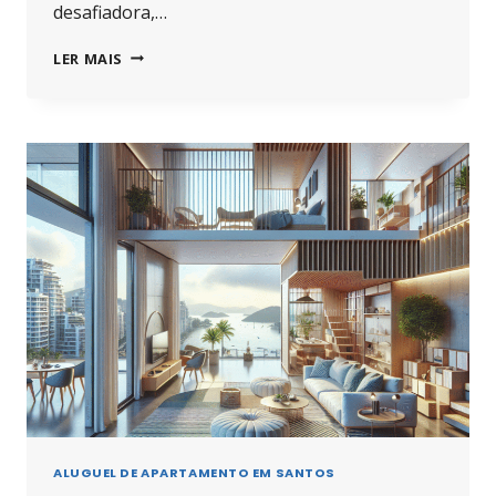
desafiadora,…
COMO
LER MAIS
ENCONTRAR
O
ALUGUEL
IDEAL
DE
APARTAMENTO
SANTOS
2
QUARTOS
ALUGUEL DE APARTAMENTO EM SANTOS