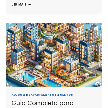
ALUGAR
LER MAIS
APARTAMENTO
EM
SANTOS:
ALUGAR
DIRETO
COM
O
PROPRIETÁRIO
(11)
99898-
9134
ALUGUEL DE APARTAMENTO EM SANTOS
Guia Completo para