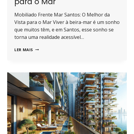
para o Mar
Mobiliado Frente Mar Santos: O Melhor da
Vista para o Mar Viver à beira-mar é um sonho
que muitos têm, e em Santos, esse sonho se
torna uma realidade acessível…
MOBILIADO
LER MAIS
FRENTE
MAR
SANTOS:
O
MELHOR
DA
VISTA
PARA
O
MAR