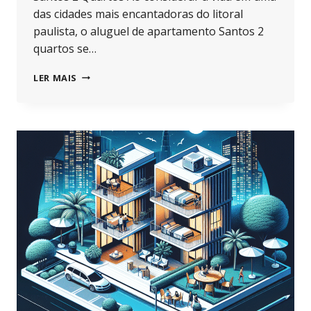
das cidades mais encantadoras do litoral
paulista, o aluguel de apartamento Santos 2
quartos se…
7
LER MAIS
VANTAGENS
DO
ALUGUEL
DE
APARTAMENTO
SANTOS
2
QUARTOS