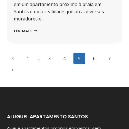
em um apartamento próximo à praia em
Santos é uma realidade que atrai diversos
moradores e…
APARTAMENTO
LER MAIS
PRÓXIMO
À
PRAIA
EM
Navegação
Página
1
…
3
4
5
6
7
SANTOS:
VANTAGENS
da
Anterior
Página
DE
MORAR
Página
Seguinte
AQUI
ALUGUEL APARTAMENTO SANTOS
Alugue apartamentos próprios em Santos, sem