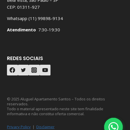
Bela Vista, São Paulo – SP
CEP: 01311-927
Whatsapp (11) 99898-9134
Atendimento
7:30-19:30
REDES SOCIAIS
© 2025 Aluguel Apartamento Santos – Todos os direitos
reservados.
Todo o material apresentado neste site tem finalidade
informativa e não constitui oferta comercial.
Privacy Policy
|
Disclaimer