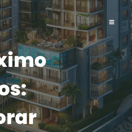
ximo
os:
orar