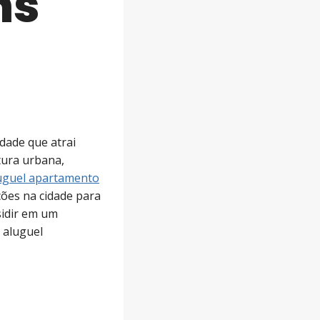
ns
dade que atrai
tura urbana,
uguel apartamento
ções na cidade para
sidir em um
 aluguel