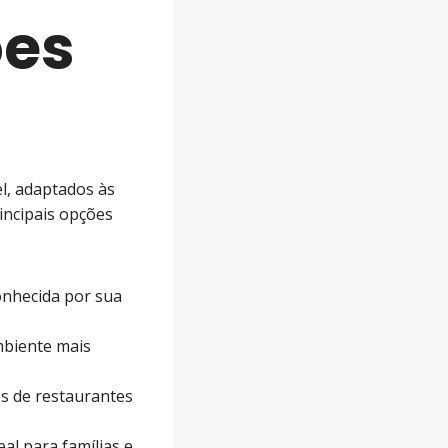
ões
l, adaptados às
incipais opções
onhecida por sua
mbiente mais
es de restaurantes
eal para famílias e