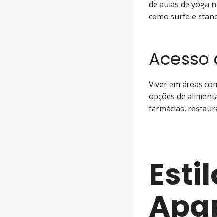
de aulas de yoga na
como surfe e stand
Acesso 
Viver em áreas c
opções de aliment
farmácias, restaura
Esti
Apa