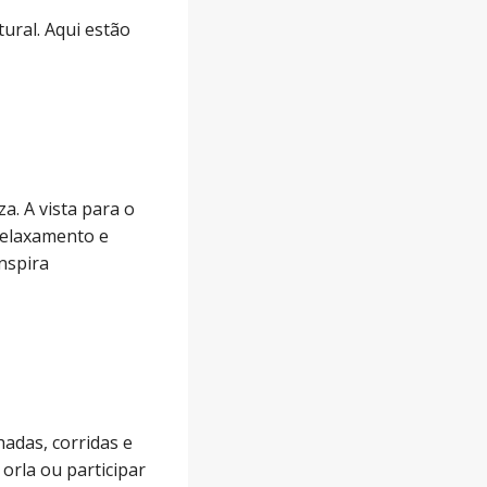
ural. Aqui estão
a. A vista para o
relaxamento e
nspira
hadas, corridas e
orla ou participar