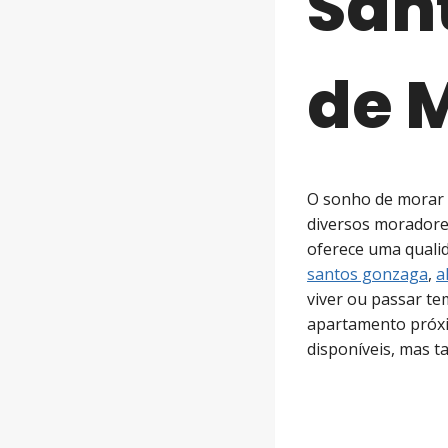
San
de 
O sonho de morar 
diversos moradores
oferece uma qualid
santos gonzaga
,
a
viver ou passar te
apartamento próxi
disponíveis, mas t