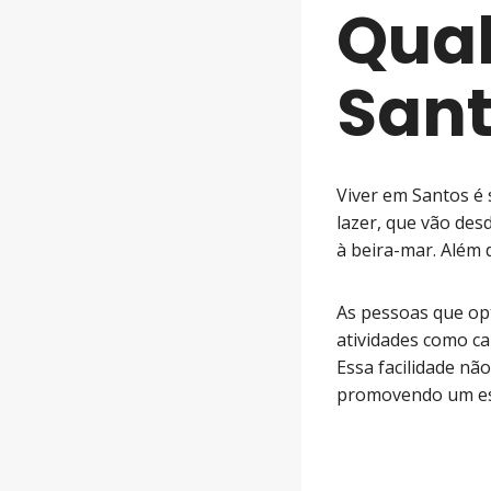
Qual
San
Viver em Santos é 
lazer, que vão des
à beira-mar. Além d
As pessoas que o
atividades como ca
Essa facilidade nã
promovendo um esti