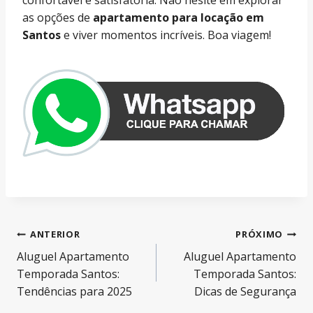
confortável e satisfatória. Não hesite em explorar
as opções de
apartamento para locação em
Santos
e viver momentos incríveis. Boa viagem!
Navegação
ANTERIOR
PRÓXIMO
Aluguel Apartamento
Aluguel Apartamento
de
Temporada Santos:
Temporada Santos:
Post
Tendências para 2025
Dicas de Segurança