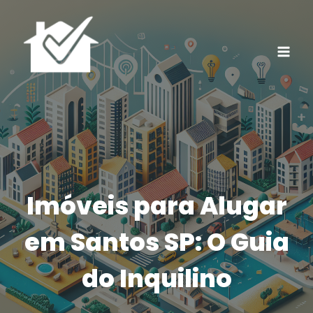
Pular
para
o
Conteúdo
Imóveis para Alugar
em Santos SP: O Guia
do Inquilino