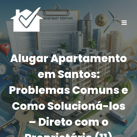
Pular
para
o
Conteúdo
Alugar Apartamento
em Santos:
Problemas Comuns e
Como Solucioná-los
– Direto com o