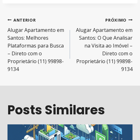
Navegação
ANTERIOR
PRÓXIMO
Alugar Apartamento em
Alugar Apartamento em
de
Santos: Melhores
Santos: O Que Analisar
Post
Plataformas para Busca
na Visita ao Imóvel –
– Direto com o
Direto com o
Proprietário (11) 99898-
Proprietário (11) 99898-
9134
9134
Posts Similares