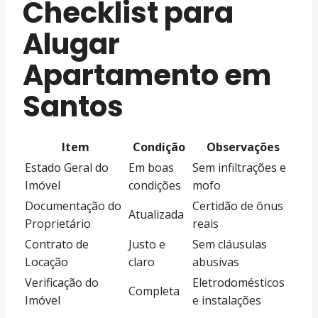
Checklist para
Alugar
Apartamento em
Santos
Item
Condição
Observações
Estado Geral do
Em boas
Sem infiltrações e
Imóvel
condições
mofo
Documentação do
Certidão de ônus
Atualizada
Proprietário
reais
Contrato de
Justo e
Sem cláusulas
Locação
claro
abusivas
Verificação do
Eletrodomésticos
Completa
Imóvel
e instalações