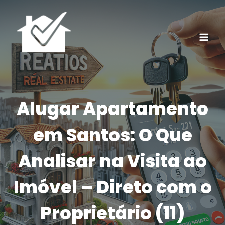
Pular
para
o
Conteúdo
Alugar Apartamento
em Santos: O Que
Analisar na Visita ao
Imóvel – Direto com o
Proprietário (11)