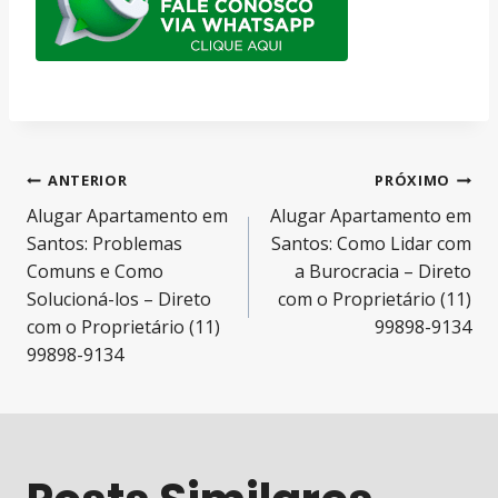
Navegação
ANTERIOR
PRÓXIMO
Alugar Apartamento em
Alugar Apartamento em
de
Santos: Problemas
Santos: Como Lidar com
Post
Comuns e Como
a Burocracia – Direto
Solucioná-los – Direto
com o Proprietário (11)
com o Proprietário (11)
99898-9134
99898-9134