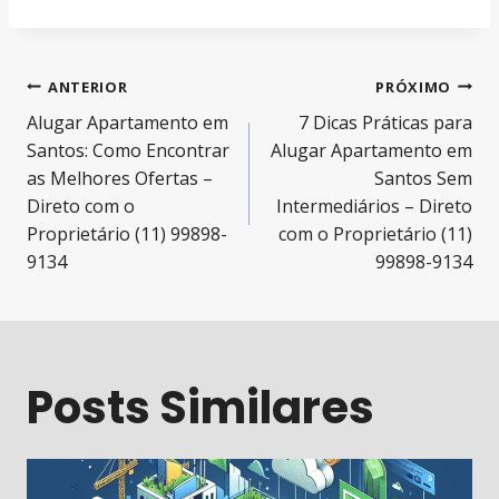
Navegação
ANTERIOR
PRÓXIMO
Alugar Apartamento em
7 Dicas Práticas para
de
Santos: Como Encontrar
Alugar Apartamento em
Post
as Melhores Ofertas –
Santos Sem
Direto com o
Intermediários – Direto
Proprietário (11) 99898-
com o Proprietário (11)
9134
99898-9134
Posts Similares